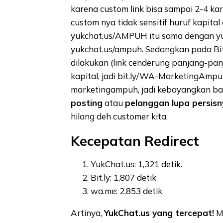
karena custom link bisa sampai 2-4 ka
custom nya tidak sensitif huruf kapita
yukchat.us/AMPUH itu sama dengan y
yukchat.us/ampuh. Sedangkan pada Bit.l
dilakukan (link cenderung panjang-panj
kapital, jadi bit.ly/WA-MarketingAmpuh
marketingampuh, jadi kebayangkan bah
posting
atau
pelanggan lupa persisn
hilang deh customer kita.
Kecepatan Redirect
YukChat.us: 1,321 detik.
Bit.ly: 1,807 detik
wa.me: 2,853 detik
Artinya,
YukChat.us yang tercepat!
Me