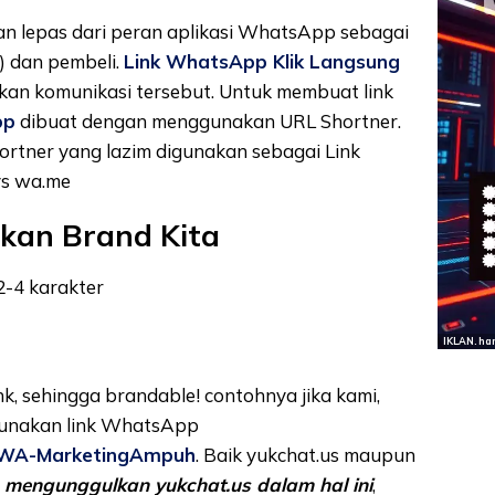
kan lepas dari peran aplikasi WhatsApp sebagai
) dan pembeli.
Link WhatsApp Klik Langsung
an komunikasi tersebut. Untuk membuat link
pp
dibuat dengan menggunakan URL Shortner.
rtner yang lazim digunakan sebagai Link
s wa.me
kan Brand Kita
2-4 karakter
IKLAN. ha
, sehingga brandable! contohnya jika kami,
unakan link WhatsApp
y/WA-MarketingAmpuh
. Baik yukchat.us maupun
h mengunggulkan yukchat.us dalam hal ini
,