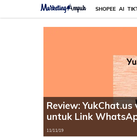
SHOPEE
AI
TIK
Review: YukChat.us v
untuk Link WhatsA
11/11/19