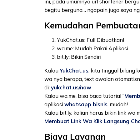
ini, pada umumnya url shortener bergu
begitu berguna… ngapain juga saya ng
Kemudahan Pembuata
YukChat.us: Full Dibuatkan!
wa.me: Mudah Pakai Aplikasi
bit.ly: Bikin Sendiri
Kalau
YukChat.us
, kita tinggal bilan
wa nya berapa, text awalan otomatisny
di:
yukchat.us/now
Kalau wa.me, bisa baca tutorial “
Memb
aplikasi
whatsapp bisnis
, mudah!
Kalau bit.ly, kalian harus bikin link wa
Membuat Link Wa Klik Langsung Ch
Biaya Layanan