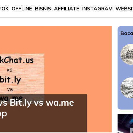
TOK
OFFLINE
BISNIS
AFFILIATE
INSTAGRAM
WEBSI
Baca
s Bit.ly vs wa.me
pp