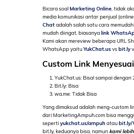
Bicara soal
Marketing Online
, tidak a
media komunikasi antar penjual (online
Chat
adalah salah satu cara memudahk
mudah diingat, biasanya
link WhatsA
Kami akan mereview beberapa URL Sho
WhatsApp yaitu
YukChat.us
vs
bit.ly
v
Custom Link Menyesuai
YukChat.us: Bisa! sampai dengan 
Bit.ly: Bisa
wa.me: Tidak Bisa
Yang dimaksud adalah meng-custom link
dari MarketingAmpuh.com bisa mengg
seperti
yukchat.us/ampuh
atau
bit.l
bit.ly, keduanya bisa, namun
kami lebi