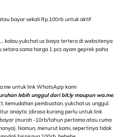
tau bayar sekali Rp.100rb untuk aktif
o… kalau yukchat.us biaya tertera di websitenya
tu setara sama harga 1 pcs ayam geprek paha
 wa.me untuk link WhatsApp kami
uruhan lebih unggul dari bit.ly maupun wa.me
.
rect, kemudahan pembuatan, yukchat.us unggul.
tur anaytic (dirasa kurang perlu untuk link
erbayar (murah -10rb/tahun pertama atau cuma
amanya). Namun, menurut kami, sepertinya tidak
modali bisnisnya 100rb. hehehe