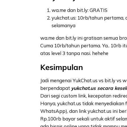
wa.me dan bit.ly: GRATIS
yukchat.us: 10rb/tahun pertama, a
selamanya
wa.me dan bit.ly ini gratisan semua br
Cuma 10rb/tahun pertama. Ya.. 10rb i
atas level 3 tanpa nasi. hehehe
Kesimpulan
Jadi mengenai YukChat.us vs bit.ly vs
berpendapat
yukchat.us secara kesel
Dari segi custom link, kecepatan redi
Hanya, yukchat.us tidak menyediakan fi
WhatsApp), dan link yukchat.us ini b
Rp.100rb bayar sekali untuk aktif sel
ada bisnis online yang tidak mampu me