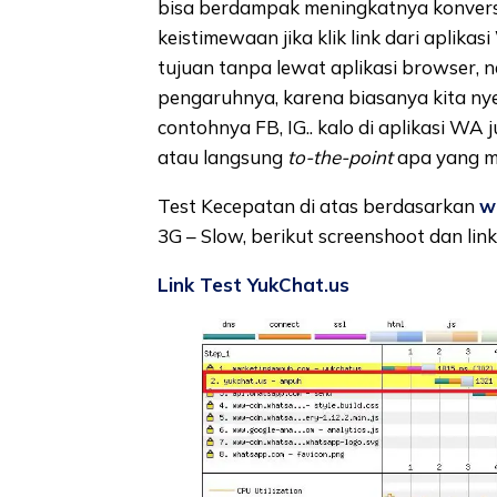
bisa berdampak meningkatnya konvers
keistimewaan jika klik link dari apli
tujuan tanpa lewat aplikasi browser, n
pengaruhnya, karena biasanya kita ny
contohnya FB, IG.. kalo di aplikasi WA
atau langsung
to-the-point
apa yang ma
Test Kecepatan di atas berdasarkan
w
3G – Slow, berikut screenshoot dan link h
Link Test YukChat.us