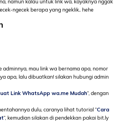
na, namun kalau untuk link wa, kayaknya nggak
ecek-ngecek berapa yang ngeklik.. hehe
n
g ke adminnya, mau link wa bernama apa, nomor
a apa, lalu dibuatkan! silakan hubungi admin
uat Link WhatsApp wa.me Mudah
“, dengan
 mentahannya dulu, caranya lihat tutorial “
Cara
at
“, kemudian silakan di pendekkan pakai bit.ly