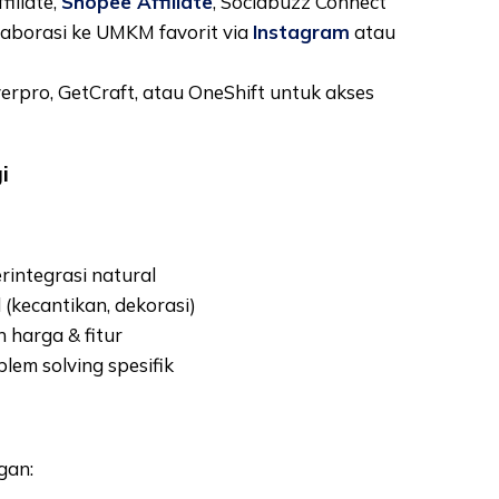
filiate,
Shopee Affiliate
, Sociabuzz Connect
aborasi ke UMKM favorit via
Instagram
atau
erpro, GetCraft, atau OneShift untuk akses
i
rintegrasi natural
(kecantikan, dekorasi)
 harga & fitur
em solving spesifik
ngan: