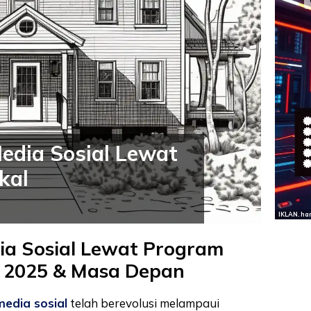
edia Sosial Lewat
kal
IKLAN. ha
ia Sosial Lewat Program
gi 2025 & Masa Depan
media sosial
telah berevolusi melampaui