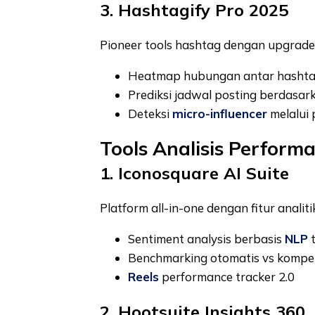
3. Hashtagify Pro 2025
Pioneer tools hashtag dengan upgrad
Heatmap hubungan antar hasht
Prediksi jadwal posting berdasar
Deteksi
micro-influencer
melalui 
Tools Analisis Perform
1. Iconosquare AI Suite
Platform all-in-one dengan fitur analitik
Sentiment analysis berbasis
NLP
t
Benchmarking otomatis vs kompet
Reels
performance tracker 2.0
2. Hootsuite Insights 360