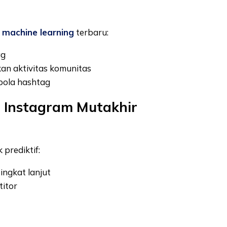
e
machine learning
terbaru:
ag
kan aktivitas komunitas
pola hashtag
a Instagram Mutakhir
 prediktif:
ingkat lanjut
itor