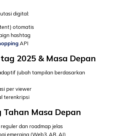
tasi digital:
tent) otomatis
aign hashtag
hopping
API
tag 2025 & Masa Depan
daptif (ubah tampilan berdasarkan
si per viewer
l terenkripsi
ng Tahan Masa Depan
 reguler dan roadmap jelas
ogi emerging (Web3, AR, AI)