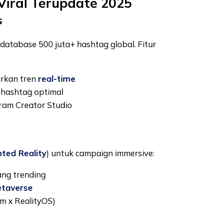
Viral Terupdate 2025
s
database 500 juta+ hashtag global. Fitur
arkan tren
real-time
 hashtag optimal
ram Creator Studio
ted Reality
) untuk campaign immersive:
ng trending
taverse
am x RealityOS)