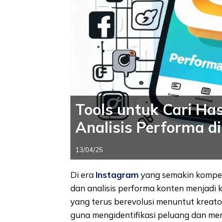
Tools untuk Cari Has
Analisis Performa d
13/04/25
Di era
Instagram
yang semakin kompeti
dan analisis performa konten menjadi k
yang terus berevolusi menuntut kreat
guna mengidentifikasi peluang dan me