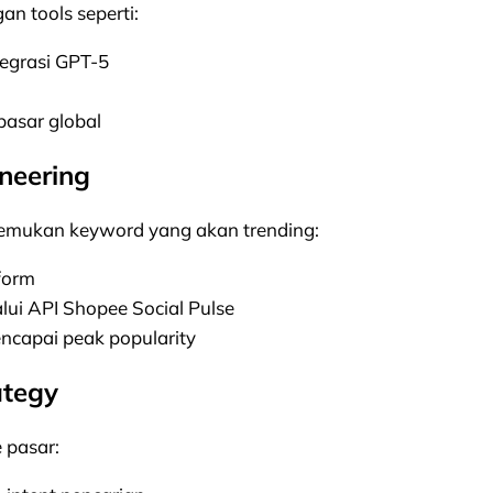
n tools seperti:
tegrasi GPT-5
pasar global
neering
nemukan keyword yang akan trending:
tform
lui API Shopee Social Pulse
encapai peak popularity
ategy
 pasar: