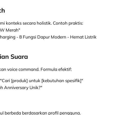
ch
 konteks secara holistik. Contoh praktis:
50W Merah"
harging - 8 Fungsi Dapur Modern - Hemat Listrik
rian Suara
n voice command. Formula efektif:
"Cari [produk] untuk [kebutuhan spesifik]"
h Anniversary Unik?"
ul berbeda berdasarkan profil pengguna.