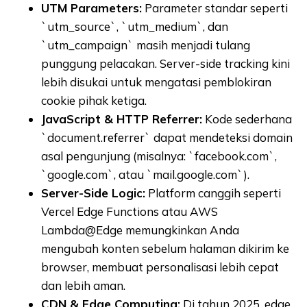
UTM Parameters:
Parameter standar seperti
`utm_source`, `utm_medium`, dan
`utm_campaign` masih menjadi tulang
punggung pelacakan. Server-side tracking kini
lebih disukai untuk mengatasi pemblokiran
cookie pihak ketiga.
JavaScript & HTTP Referrer:
Kode sederhana
`document.referrer` dapat mendeteksi domain
asal pengunjung (misalnya: `facebook.com`,
`google.com`, atau `mail.google.com`).
Server-Side Logic:
Platform canggih seperti
Vercel Edge Functions atau AWS
Lambda@Edge memungkinkan Anda
mengubah konten sebelum halaman dikirim ke
browser, membuat personalisasi lebih cepat
dan lebih aman.
CDN & Edge Computing:
Di tahun 2025, edge