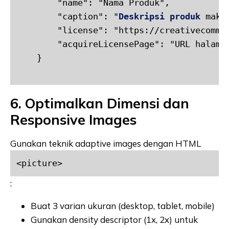
        "name": "Nama Produk",

        "caption": "
Deskripsi produk
 maks
        "license": "https://creativecommon
        "acquireLicensePage": "URL halaman
    }

6. Optimalkan Dimensi dan
Responsive Images
Gunakan teknik adaptive images dengan HTML
<picture>
:
Buat 3 varian ukuran (desktop, tablet, mobile)
Gunakan density descriptor (1x, 2x) untuk