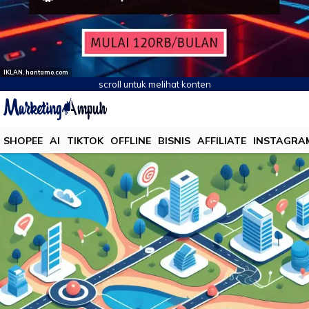
IKLAN. hantamo.com
scroll untuk melihat konten
SHOPEE
AI
TIKTOK
OFFLINE
BISNIS
AFFILIATE
INSTAGRA