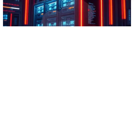
IKLAN. hantamo.com
Kontak
|
Ketentuan
©MarketingAmpuh.com. Jogja-Indonesia.