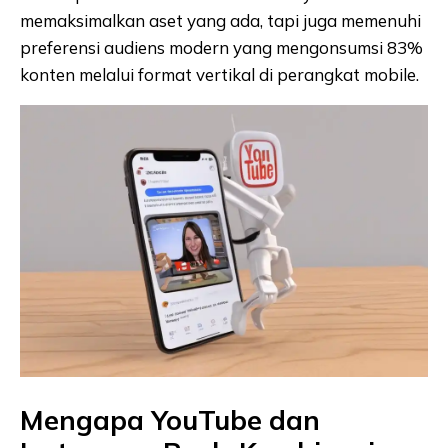
memaksimalkan aset yang ada, tapi juga memenuhi
preferensi audiens modern yang mengonsumsi 83%
konten melalui format vertikal di perangkat mobile.
Mengapa YouTube dan