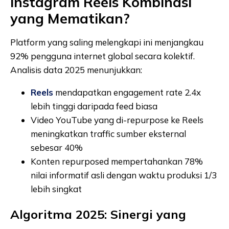
Instagram Reels Kombinasi
yang Mematikan?
Platform yang saling melengkapi ini menjangkau
92% pengguna internet global secara kolektif.
Analisis data 2025 menunjukkan:
Reels
mendapatkan engagement rate 2.4x
lebih tinggi daripada feed biasa
Video YouTube yang di-repurpose ke Reels
meningkatkan traffic sumber eksternal
sebesar 40%
Konten repurposed mempertahankan 78%
nilai informatif asli dengan waktu produksi 1/3
lebih singkat
Algoritma 2025: Sinergi yang