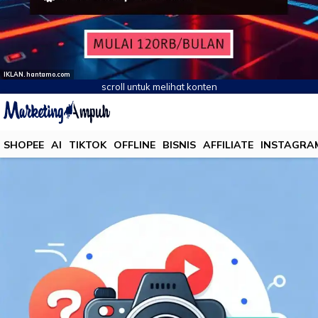
IKLAN. hantamo.com
scroll untuk melihat konten
SHOPEE
AI
TIKTOK
OFFLINE
BISNIS
AFFILIATE
INSTAGRA