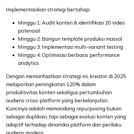
Implementasikan strategi bertahap:
Minggu 1: Audit konten & identifikasi 20 video
potensial
Minggu 2: Bangun template produksi massal
Minggu 3: Implementasi multi-variant testing
Minggu 4: Optimisasi berbasis performance
analytics
Dengan memanfaatkan strategi ini, kreator di 2025
melaporkan peningkatan 120% dalam
produktivitas konten sekaligus pertumbuhan
audiens cross-platform yang berkelanjutan.
Kuncinya adalah memandang repurposing bukan
sebagai duplikasi, tapi sebagai evolusi konten yang
adaptif terhadap dinamika platform dan perilaku
audiens modern.