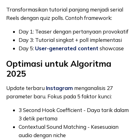
Transformasikan tutorial panjang menjadi serial
Reels dengan quiz polls. Contoh framework:
Day 1: Teaser dengan pertanyaan provokatif
Day 3: Tutorial singkat + poll implementasi
Day 5:
User-generated content
showcase
Optimasi untuk Algoritma
2025
Update terbaru
Instagram
menganalisis 27
parameter baru. Fokus pada 5 faktor kunci:
3 Second Hook Coefficient - Daya tarik dalam
3 detik pertama
Contextual Sound Matching - Kesesuaian
audio dengan niche