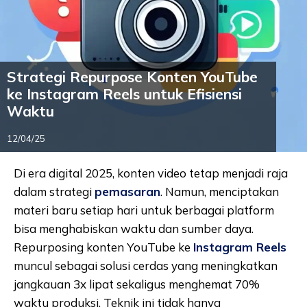
Strategi Repurpose Konten YouTube
ke Instagram Reels untuk Efisiensi
Waktu
12/04/25
Di era digital 2025, konten video tetap menjadi raja
dalam strategi
pemasaran
. Namun, menciptakan
materi baru setiap hari untuk berbagai platform
bisa menghabiskan waktu dan sumber daya.
Repurposing konten YouTube ke
Instagram Reels
muncul sebagai solusi cerdas yang meningkatkan
jangkauan 3x lipat sekaligus menghemat 70%
waktu produksi. Teknik ini tidak hanya