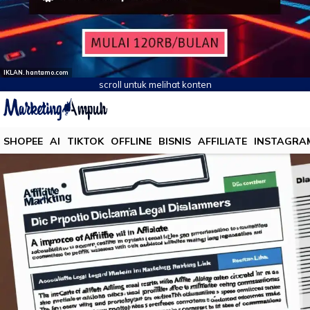
IKLAN. hantamo.com
scroll untuk melihat konten
SHOPEE
AI
TIKTOK
OFFLINE
BISNIS
AFFILIATE
INSTAGRA