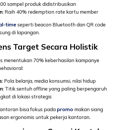
200 sampel produk didistribusikan
an
: Raih 40% redemption rate kartu member
al-time
seperti beacon Bluetooth dan QR code
sung di lapangan.
ens Target Secara Holistik
s menentukan 70% keberhasilan kampanye
behavioral:
s
: Pola belanja, media konsumsi, nilai hidup
an
: Titik sentuh offline yang paling berpengaruh
kat di lokasi strategis
rkantoran bisa fokus pada
promo
makan siang
san ergonomis untuk pekerja kantoran.