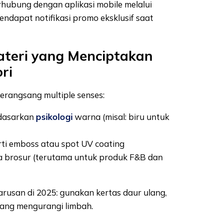
hubung dengan aplikasi mobile melalui
endapat notifikasi promo eksklusif saat
ateri yang Menciptakan
ri
erangsang multiple senses:
rdasarkan
psikologi
warna (misal: biru untuk
erti emboss atau spot UV coating
da brosur (terutama untuk produk F&B dan
arusan di 2025: gunakan kertas daur ulang,
 yang mengurangi limbah.