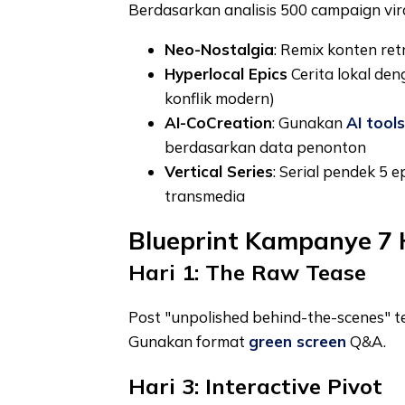
Berdasarkan analisis 500 campaign vira
Neo-Nostalgia
: Remix konten re
Hyperlocal Epics
Cerita lokal deng
konflik modern)
AI-CoCreation
: Gunakan
AI tools
berdasarkan data penonton
Vertical Series
: Serial pendek 5 
transmedia
Blueprint Kampanye 7 Ha
Hari 1: The Raw Tease
Post "unpolished behind-the-scenes" te
Gunakan format
green screen
Q&A.
Hari 3: Interactive Pivot