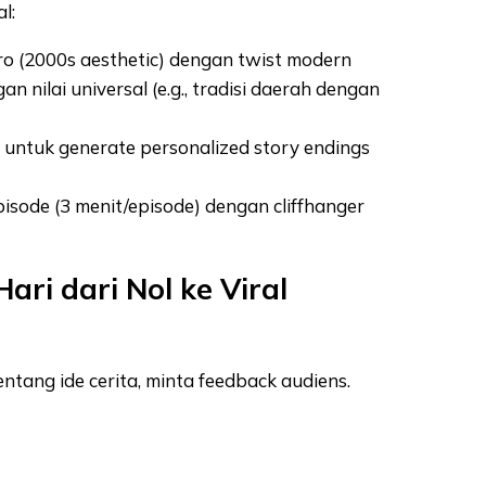
l:
tro (2000s aesthetic) dengan twist modern
an nilai universal (e.g., tradisi daerah dengan
untuk generate personalized story endings
episode (3 menit/episode) dengan cliffhanger
ri dari Nol ke Viral
ntang ide cerita, minta feedback audiens.