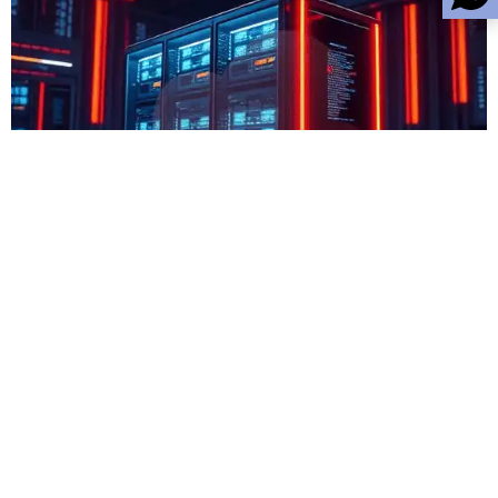
IKLAN. hantamo.com
Kontak
|
Ketentuan